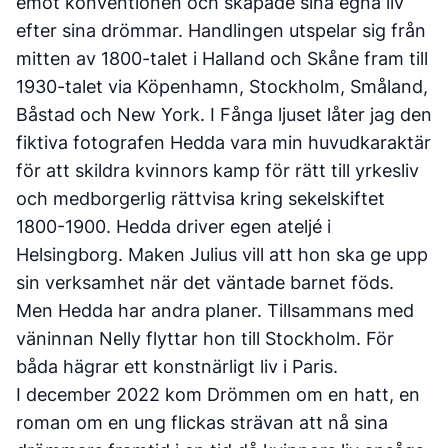
emot konventionen och skapade sina egna liv
efter sina drömmar. Handlingen utspelar sig från
mitten av 1800-talet i Halland och Skåne fram till
1930-talet via Köpenhamn, Stockholm, Småland,
Båstad och New York. I Fånga ljuset låter jag den
fiktiva fotografen Hedda vara min huvudkaraktär
för att skildra kvinnors kamp för rätt till yrkesliv
och medborgerlig rättvisa kring sekelskiftet
1800-1900. Hedda driver egen ateljé i
Helsingborg. Maken Julius vill att hon ska ge upp
sin verksamhet när det väntade barnet föds.
Men Hedda har andra planer. Tillsammans med
väninnan Nelly flyttar hon till Stockholm. För
båda hägrar ett konstnärligt liv i Paris.
I december 2022 kom Drömmen om en hatt, en
roman om en ung flickas strävan att nå sina