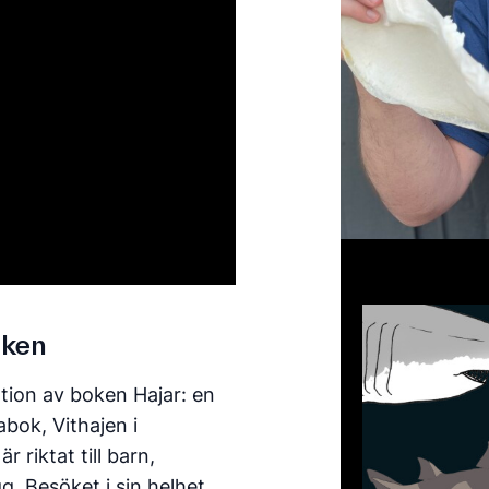
öken
tion av boken Hajar: en
bok, Vithajen i
 riktat till barn,
. Besöket i sin helhet