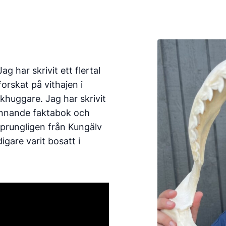
g har skrivit ett flertal
orskat på vithajen i
khuggare. Jag har skrivit
ännande faktabok och
prungligen från Kungälv
gare varit bosatt i