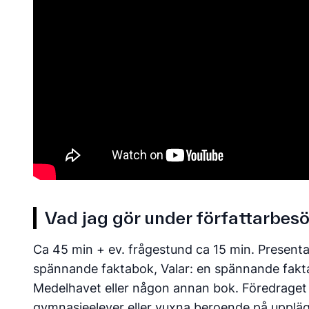
Vad jag gör under författarbes
Ca 45 min + ev. frågestund ca 15 min. Presenta
spännande faktabok, Valar: en spännande fakta
Medelhavet eller någon annan bok. Föredraget är
gymnasieelever eller vuxna beroende på upplägg