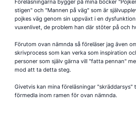
Föreläsningarna bygger på mina böcker "Pojken
stigen" och "Mannen på väg" som är självupple
pojkes väg genom sin uppväxt i en dysfunktionell
vuxenlivet, de problem han där stöter på och h
Förutom ovan nämnda så föreläser jag även om
skrivprocess som kan verka som inspiration och
personer som själv gärna vill "fatta pennan" me
mod att ta detta steg.
Givetvis kan mina föreläsningar "skräddarsys" till
förmedla inom ramen för ovan nämnda.
Gå gärna in under fliken "Presentation" i sidopa
kan få en uppfattning om min bakgrund.