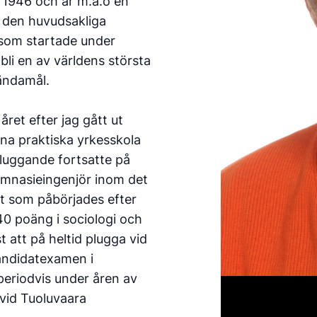
d 1946 och är m.a.o en
 den huvudsakliga
som startade under
 bli en av världens största
 ändamål.
året efter jag gått ut
una praktiska yrkesskola
 pluggande fortsatte på
gymnasieingenjör inom det
st som påbörjades efter
40 poäng i sociologi och
st att på heltid plugga vid
kandidatexamen i
eriodvis under åren av
 vid Tuoluvaara