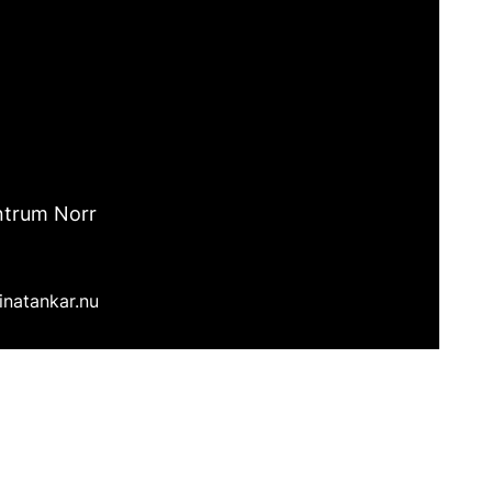
ntrum Norr
inatankar.nu
Twitter
Email