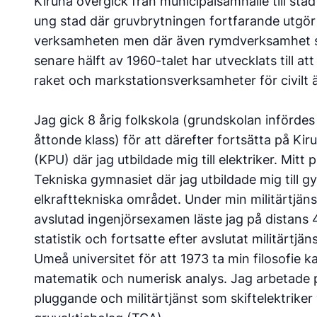
Kiruna övergick från municipalsamhälle till sta
ung stad där gruvbrytningen fortfarande utgör
verksamheten men där även rymdverksamhet 
senare hälft av 1960-talet har utvecklats till att
raket och markstationsverksamheter för civilt
Jag gick 8 årig folkskola (grundskolan infördes 
åttonde klass) för att därefter fortsätta på Kir
(KPU) där jag utbildade mig till elektriker. Mitt
Tekniska gymnasiet där jag utbildade mig till 
elkrafttekniska området. Under min militärtjän
avslutad ingenjörsexamen läste jag på distans 
statistik och fortsatte efter avslutat militärtjän
Umeå universitet för att 1973 ta min filosofie 
matematik och numerisk analys. Jag arbetade p
pluggande och militärtjänst som skiftelektriker