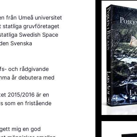
men från Umeå universitet
 statliga gruvföretaget
 statliga Swedish Space
 den Svenska
efs- och rådgivande
samma år debutera med
tet 2015/2016 är en
as som en fristående
 gett mig en god