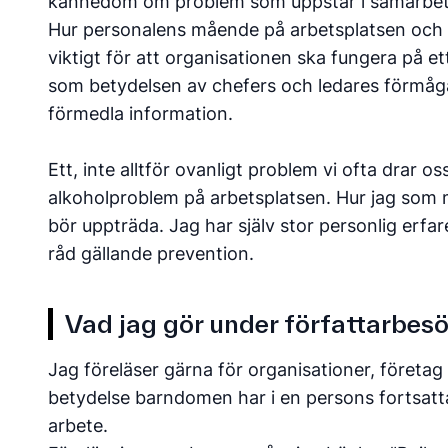
kännedom om problem som uppstår i samarbet
Hur personalens mående på arbetsplatsen och till
viktigt för att organisationen ska fungera på ett
som betydelsen av chefers och ledares förmåga
förmedla information.
Ett, inte alltför ovanligt problem vi ofta drar os
alkoholproblem på arbetsplatsen. Hur jag som
bör uppträda. Jag har själv stor personlig erf
råd gällande prevention.
Vad jag gör under författarbes
Jag föreläser gärna för organisationer, företag
betydelse barndomen har i en persons fortsatta 
arbete.