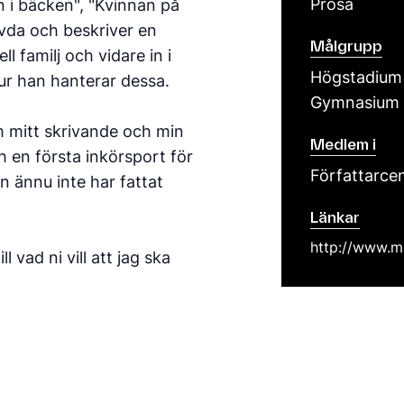
Prosa
 i bäcken", "Kvinnan på
vda och beskriver en
Målgrupp
 familj och vidare in i
Högstadium
ur han hanterar dessa.
Gymnasium
 mitt skrivande och min
Medlem i
 en första inkörsport för
Författarce
n ännu inte har fattat
Länkar
http://www.m
 vad ni vill att jag ska
Facebook
nelen till bloggen där ni