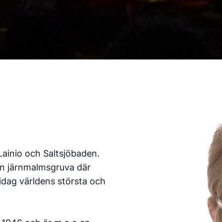
Lainio och Saltsjöbaden.
en järnmalmsgruva där
 idag världens största och