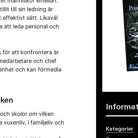
et människor emellan.
it till sin ledning är
 effektivt sätt. Likaväl
 att leda personal och
s för att konfrontera är
 medarbetare och chef
arenhet och kan förmedla
öken
Informa
 och skolor om vilken
vuxenliv, i familjeliv och
Kategorier