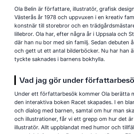
Ola Belin är författare, illustratör, grafisk des
Västerås år 1978 och uppvuxen i en kreativ fami
konstnär till storebror och en trädgårdsmästare 
lillebror. Ola har, efter några år i Uppsala och 
där han nu bor med sin familj. Sedan debuten år
och gett ut ett antal bilderböcker. Nu har han 
tyckte saknades i barnens bokhylla.
Vad jag gör under författarbes
Under ett författarbesök kommer Ola berätta 
den interaktiva boken Racet skapades. I en bl
och dialog med barnen, samtal om hur man ska
och illustrationer, får vi ett grepp om hur det ä
illustratör. Allt uppblandat med humor och tillfä