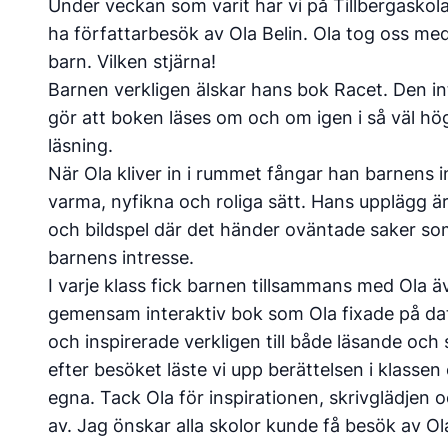
Under veckan som varit har vi på Tillbergaskola
ha författarbesök av Ola Belin. Ola tog oss m
barn. Vilken stjärna!
Barnen verkligen älskar hans bok Racet. Den i
gör att boken läses om och om igen i så väl hö
läsning.
När Ola kliver in i rummet fångar han barnens i
varma, nyfikna och roliga sätt. Hans upplägg 
och bildspel där det händer oväntade saker so
barnens intresse.
I varje klass fick barnen tillsammans med Ola ä
gemensam interaktiv bok som Ola fixade på dato
och inspirerade verkligen till både läsande oc
efter besöket läste vi upp berättelsen i klassen
egna. Tack Ola för inspirationen, skrivglädjen 
av. Jag önskar alla skolor kunde få besök av Ol