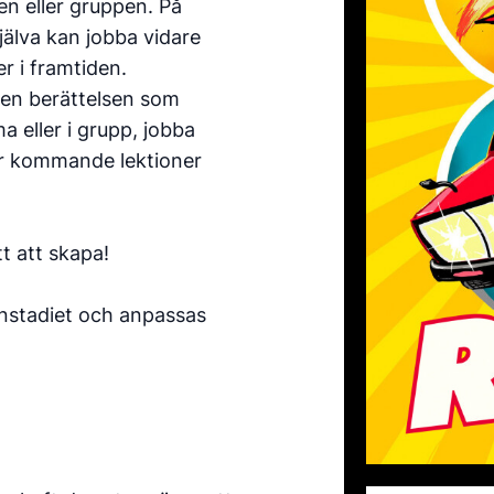
sen eller gruppen. På
lva kan jobba vidare
r i framtiden.
den berättelsen som
a eller i grupp, jobba
er kommande lektioner
tt att skapa!
anstadiet och anpassas