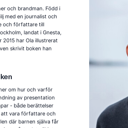
igner och brandman. Född i
lj med en journalist och
och författare till
Stockholm, landat i Gnesta,
 2015 har Ola illustrerat
även skrivit boken han
öken
mer om hur och varför
andning av presentation
par - både berättelser
r att vara författare och
llen där barnen själva får