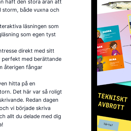
n haft den stora äran att
ed storm, både vuxna och
nteraktiva läsningen som
gläsning som egen tyst
ntresse direkt med sitt
är perfekt med berättande
m återigen fångar
ven hitta på en
rn. Det här var så roligt
h skrivande. Redan dagen
 och vi började skriva
och allt du delade med dig
a!